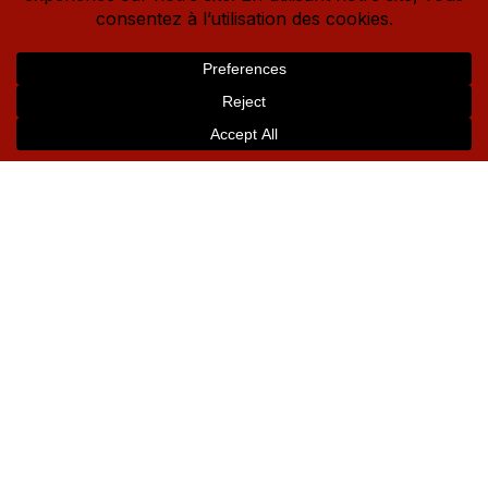
A
–
Allow
(Laisser être, accueillir l’expérience)
I
–
Investigate
(Explorer avec douceur et curiosité)
N
–
Nurture
(Nourrir, réconforter avec une présence
aimante)
Cette approche est aujourd’hui utilisée dans
les
contextes de thérapie du trauma, d’anxiété, d’auto-
sabotage
, et dans la
guérison des blessures
d’attachement
. Elle incarne une
psychologie du cœur
,
qui réconcilie vulnérabilité et sagesse.
“Nous passons notre vie à essayer de nous réparer. Et
si nous apprenions plutôt à nous rencontrer, ici et
maintenant, tels que nous sommes ?”
QUOI LIRE DE TARA BRACH
?