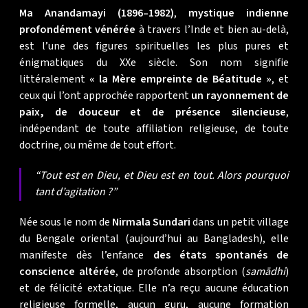
Ma Anandamayi (1896–1982)
,
mystique indienne
profondément vénérée
à travers l’Inde et bien au-delà,
est l’une des figures spirituelles les plus pures et
énigmatiques du XXe siècle. Son nom signifie
littéralement
« la Mère empreinte de Béatitude »
, et
ceux qui l’ont approchée rapportent
un rayonnement de
paix, de douceur et de présence silencieuse
,
indépendant de toute affiliation religieuse, de toute
doctrine, ou même de tout effort.
“Tout est en Dieu, et Dieu est en tout. Alors pourquoi
tant d’agitation ?”
Née sous le nom de
Nirmala Sundari
dans un petit village
du Bengale oriental (aujourd’hui au Bangladesh), elle
manifeste dès l’enfance
des états spontanés de
conscience altérée
, de profonde absorption (
samādhi
)
et de félicité extatique. Elle n’a reçu aucune éducation
religieuse formelle, aucun guru, aucune formation