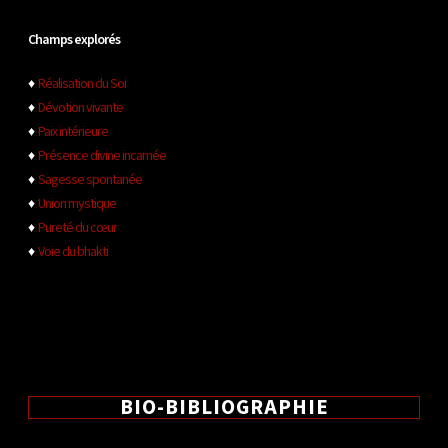
Champs explorés
♦
Réalisation du Soi
♦
Dévotion vivante
♦
Paix intérieure
♦
Présence divine incarnée
♦
Sagesse spontanée
♦
Union mystique
♦
Pureté du cœur
♦
Voie du bhakti
BIO-BIBLIOGRAPHIE