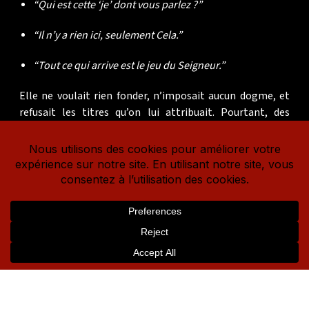
“Qui est cette ‘je’ dont vous parlez ?”
“Il n’y a rien ici, seulement Cela.”
“Tout ce qui arrive est le jeu du Seigneur.”
Elle ne voulait rien fonder, n’imposait aucun dogme, et
refusait les titres qu’on lui attribuait. Pourtant, des
ashrams ont fleuri autour d’elle
, non comme des
institutions, mais comme
des oasis de silence et de
dévotion
. Elle a voyagé dans toute l’Inde pendant plus de
cinquante ans, répondant à des milliers de chercheurs, de
sages, d’enfants, de disciples — sans jamais chercher à
convaincre, seulement
à refléter leur essence véritable.
QUOI LIRE DE MA ANANDAMAYI
Bien qu’elle n’ait jamais écrit elle-même d’ouvrage,
ses
paroles ont été recueillies avec révérence
par ses