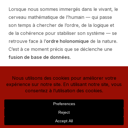
Lorsque nous sommes immergés dans le vivant, le
cerveau mathématique de l’humain — qui passe
son temps à chercher de l’ordre, de la logique et
de la cohérence pour stabiliser son système — se
retrouve face à l’
ordre holonomique
de la nature.
C’est à ce moment précis que se déclenche une
fusion de base de données
.
Le Principe d’Homéomorphisme
Informationnel
Le système humain (microcosme) utilise les
mêmes algorithmes géométriques de croissance
et de répartition d’énergie que la biosphère
Besoin d'aide ?
(macrocosme). L’immersion dans le vivant agit
comme un étalonnage d’usine pour nos réseaux